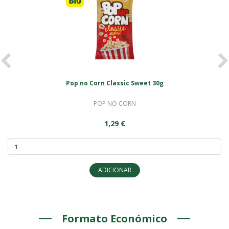
<
>
Pop no Corn Classic Sweet 30g
POP NO CORN
1,29 €
ADICIONAR
Formato Económico