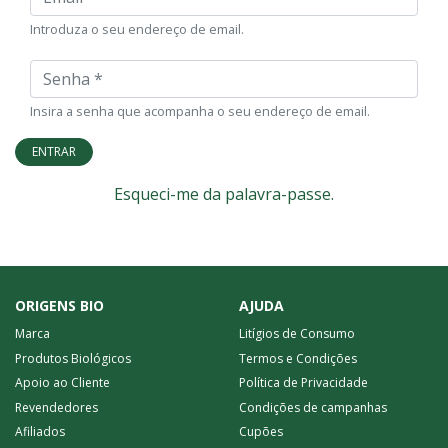
Introduza o seu endereço de email.
Senha
Insira a senha que acompanha o seu endereço de email.
ENTRAR
Esqueci-me da palavra-passe.
ORIGENS BIO
AJUDA
Marca
Litígios de Consumo
Produtos Biológicos
Termos e Condições
Apoio ao Cliente
Política de Privacidade
Revendedores
Condições de campanhas
Afiliados
Cupões