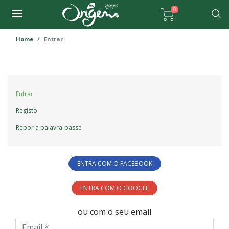
Passar
0
para
Pesqu
o
Home
Entrar
conteúdo
principal
Primary
Entrar
tabs
Registo
Repor a palavra-passe
ENTRA COM O FACEBOOK
ENTRA COM O GOOGLE
ou com o seu email
Email