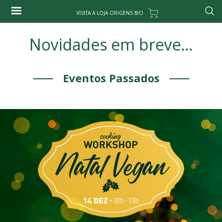
Passar
VISITA A LOJA ORIGENS BIO
para
Pesqu
o
Novidades em breve...
conteúdo
principal
Eventos Passados