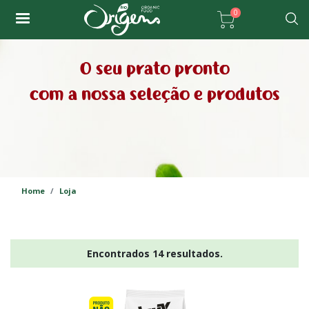
Passar
0
para
Pesqu
o
conteúdo
O seu prato pronto
principal
com a nossa seleção e produtos
Home
Loja
Encontrados 14 resultados.