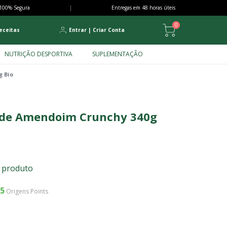
100% Segura
|
Entregas em 48 horas úteis
0
eceitas
Entrar
|
Criar Conta
NUTRIÇÃO DESPORTIVA
SUPLEMENTAÇÃO
 Bio
de Amendoim Crunchy 340g
e produto
5
Origens Points