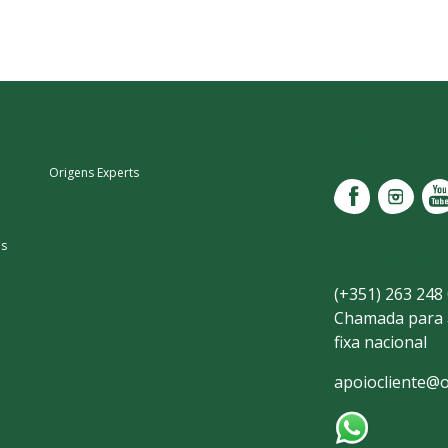
MUNDO BIO
SEGUE-NOS
Origens Experts
as
FALA CONNOSC
(+351) 263 248
Chamada para 
fixa nacional
apoiocliente@o