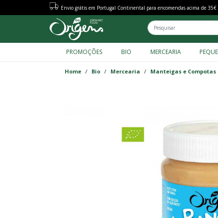
Envio grátis em Portugal Continental para encomendas acima de 35€
PROMOÇÕES
BIO
MERCEARIA
PEQU
FACET MENU TAXONOMY
Home
Bio
Mercearia
Manteigas e Compotas