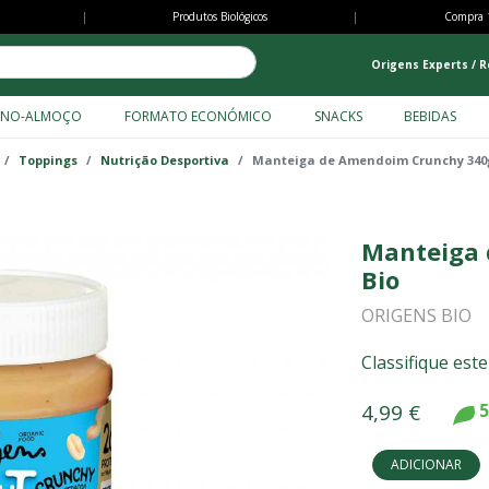
Passar
|
Produtos Biológicos
|
Compra 
para
o
Origens Experts / R
conteúdo
principal
ENO-ALMOÇO
FORMATO ECONÓMICO
SNACKS
BEBIDAS
Toppings
Nutrição Desportiva
Manteiga de Amendoim Crunchy 340g
Manteiga 
Bio
ORIGENS BIO
Classifique est
4,99 €
5
ADICIONAR