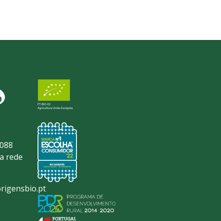
CERTIFICADOS
O
 088
a rede
rigensbio.pt