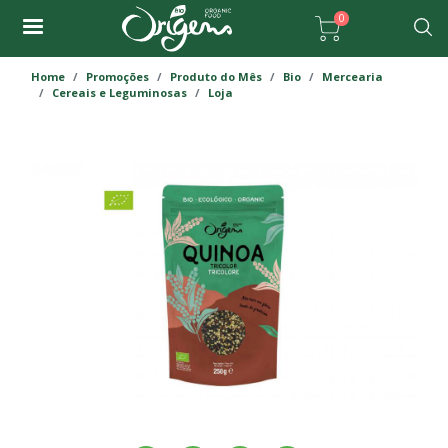
Passar
0
para
Pesqu
o
Home
Promoções
Produto do Mês
Bio
Mercearia
conteúdo
Cereais e Leguminosas
Loja
principal