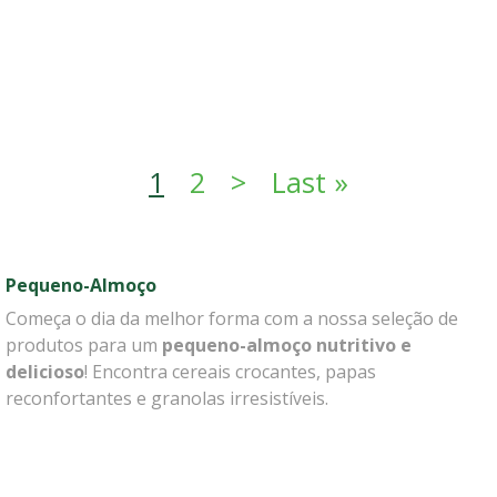
Paginação
Próxima página
Última pág
1
2
>
Last »
Pequeno-Almoço
Começa o dia da melhor forma com a nossa seleção de
produtos para um
pequeno-almoço nutritivo e
delicioso
! Encontra cereais crocantes, papas
reconfortantes e granolas irresistíveis.