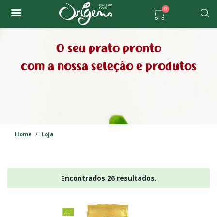
Passar
0
para
Pesqu
o
conteúdo
O seu prato pronto
principal
com a nossa seleção e produtos
Home
Loja
Encontrados 26 resultados.