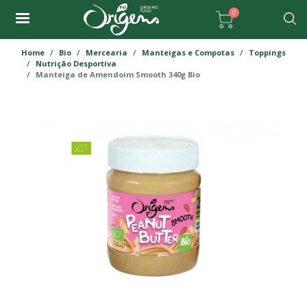
Passar
0
para
Pesqu
o
Home
Bio
Mercearia
Manteigas e Compotas
Toppings
conteúdo
Nutrição Desportiva
principal
Manteiga de Amendoim Smooth 340g Bio