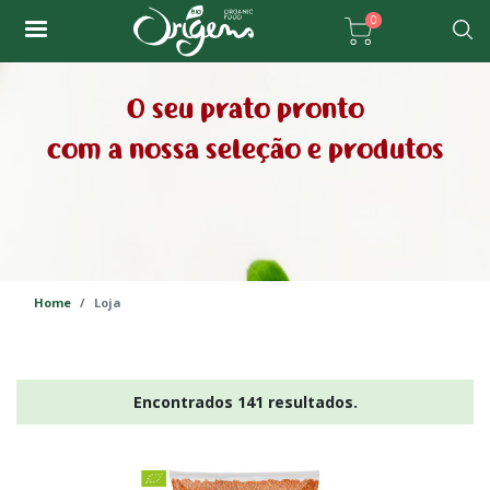
Passar
0
para
Pesqu
o
conteúdo
O seu prato pronto
principal
com a nossa seleção e produtos
Home
Loja
Encontrados 141 resultados.