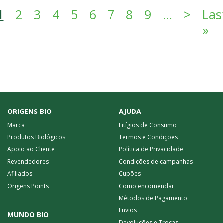
Paginação
Próxi
1
2
3
4
5
6
7
8
9
…
>
Las
Úl
»
ORIGENS BIO
AJUDA
Marca
Litígios de Consumo
Produtos Biológicos
Termos e Condições
Apoio ao Cliente
Política de Privacidade
Revendedores
Condições de campanhas
Afiliados
Cupões
Origens Points
Como encomendar
Métodos de Pagamento
Envios
MUNDO BIO
Devoluções e Trocas