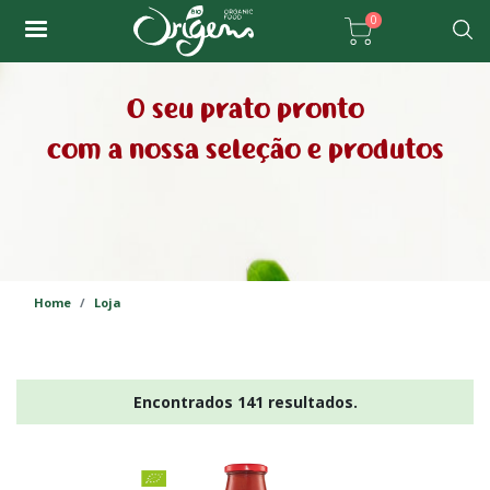
Passar
0
para
Pesqu
o
conteúdo
O seu prato pronto
principal
com a nossa seleção e produtos
Home
Loja
Encontrados 141 resultados.