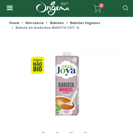
Passar
0
para
Pesqu
o
Home
Mercearia
Bebidas
Bebidas Vegetais
conteúdo
Bebida de Amêndoa BARISTA UHT 1L
principal