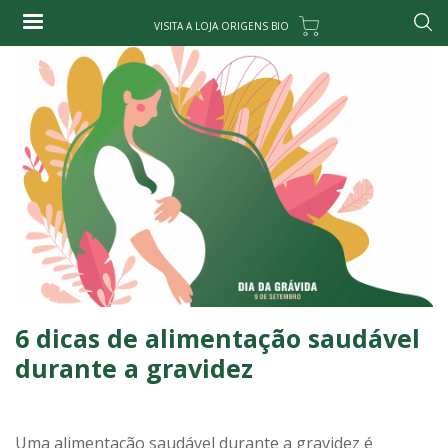
Passar
VISITA A LOJA ORIGENS BIO
para
Pesqu
o
conteúdo
principal
6 dicas de alimentação saudável
durante a gravidez
Uma alimentação saudável durante a gravidez é