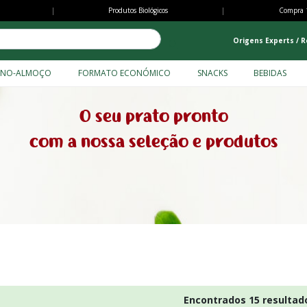
Passar
|
Produtos Biológicos
|
Compra 
para
o
Origens Experts / R
conteúdo
NOMY
principal
ENO-ALMOÇO
FORMATO ECONÓMICO
SNACKS
BEBIDAS
O seu prato pronto
com a nossa seleção e produtos
Encontrados 15 resultad