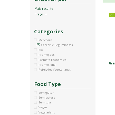
Mais recente
Preço
Ordenação
descendente
Categories
Mercearia
Cereais e Leguminosas
Bio
Promoções
Formato Económico
Grã
Promocional
Refeições Vegetarianas
Food Type
Sem glúten
Sem lactose
Sem soja
Vegan
Vegetariano