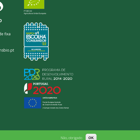
O
e fixa
nsbio.pt
Não, obrigado
OK