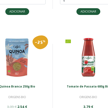
ADICIONAR
ADICIONAR
-25
%
Quinoa Branca 250g Bio
Tomate de Passata 680g B
ORIGENS BIO
ORIGENS BIO
3,39 €
2,54 €
3,79 €