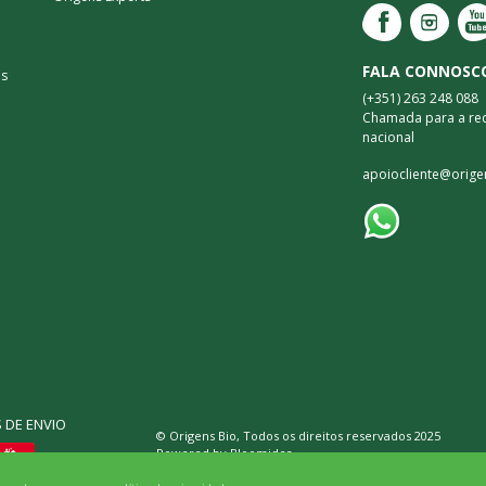
FALA CONNOSC
as
(+351) 263 248 088
Chamada para a red
nacional
apoiocliente@orige
DE ENVIO
© Origens Bio, Todos os direitos reservados 2025
Powered by
Bloomidea