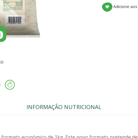
Adicione aos
INFORMAÇÃO NUTRICIONAL
vo formato económico de 1kg. Este novo formato pretende de