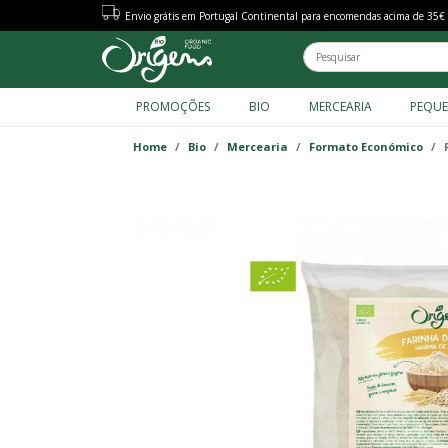
Envio grátis em Portugal Continental para encomendas acima de 35€
PROMOÇÕES
BIO
MERCEARIA
PEQU
FACET MENU TAXONOMY
Home
Bio
Mercearia
Formato Económico