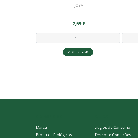
JOYA
2,59 €
ADICIONAR
ORIGENS BIO
AJUDA
Marca
Litígios de Consumo
Produtos Biológicos
Termos e Condições