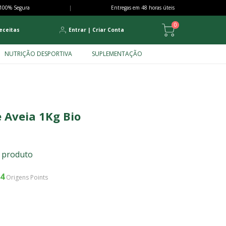
100% Segura
|
Entregas em 48 horas úteis
0
eceitas
Entrar
|
Criar Conta
NUTRIÇÃO DESPORTIVA
SUPLEMENTAÇÃO
 Aveia 1Kg Bio
e produto
4
Origens Points