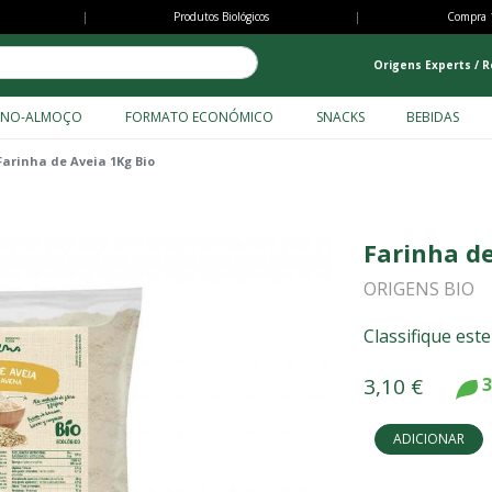
Passar
|
Produtos Biológicos
|
Compra 
para
o
Origens Experts / R
conteúdo
principal
ENO-ALMOÇO
FORMATO ECONÓMICO
SNACKS
BEBIDAS
Farinha de Aveia 1Kg Bio
Farinha de
ORIGENS BIO
Classifique est
3,10 €
3
ADICIONAR