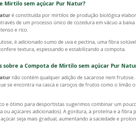
 Mirtilo sem açúcar Pur Natur?
atur
é constituída por mirtilos de produção biológica elab
 através de um processo único de cozedura em vácuo a baix
enso e rico.
tose, é adicionado sumo de uva e pectina, uma fibra solúvel
confere textura, espessando e estabilizando a compota.
as sobre a Compota de Mirtilo sem açúcar Pur Natu
atur
não contém qualquer adição de sacarose nem frutose. 
que se encontra na casca e caroços de frutos como o limão o
ota.
co e ótimo para desportistas sugerimos combinar um pou
 ou açúcares adicionados). A gordura, a proteína e a fibr
 açúcar seja mais gradual, aumentando a saciedade e prolon