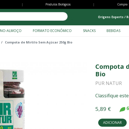
Passar
|
Produtos Biológicos
|
Compra 
para
o
Origens Experts / R
conteúdo
principal
ENO-ALMOÇO
FORMATO ECONÓMICO
SNACKS
BEBIDAS
Compota de Mirtilo Sem Açúcar 250g Bio
Compota d
Bio
PUR NATUR
Classifique est
5,89 €
6
ADICIONAR