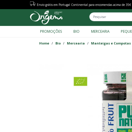
Envio grátis em Portugal Continental para encomendas acima de 35€
PROMOÇÕES
BIO
MERCEARIA
PEQU
FACET MENU TAXONOMY
Home
Bio
Mercearia
Manteigas e Compotas