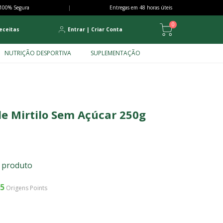
100% Segura
|
Entregas em 48 horas úteis
0
eceitas
Entrar
|
Criar Conta
NUTRIÇÃO DESPORTIVA
SUPLEMENTAÇÃO
e Mirtilo Sem Açúcar 250g
e produto
5
Origens Points