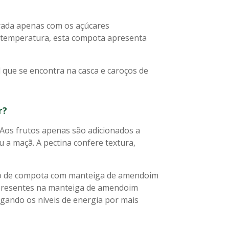
orada apenas com os açúcares
a temperatura, esta compota apresenta
 que se encontra na casca e caroços de
r?
Aos frutos apenas são adicionados a
u a maçã. A pectina confere textura,
co de compota com manteiga de amendoim
a presentes na manteiga de amendoim
gando os níveis de energia por mais