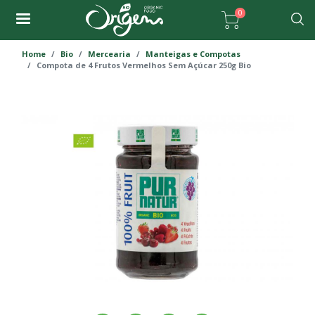
Passar
0
para
Pesqu
o
Home
Bio
Mercearia
Manteigas e Compotas
conteúdo
Compota de 4 Frutos Vermelhos Sem Açúcar 250g Bio
principal