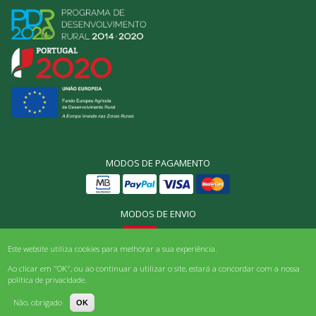
MODOS DE PAGAMENTO
MODOS DE ENVIO
Este website utiliza cookies para melhorar a sua experiência.
© Origens Bio, Todos os direitos reservados 2025
Ao clicar em "OK", ou ao continuar a utilizar o site, estará a concordar com a nossa
política de privacidade.
Powered by
Bloomidea
Não, obrigado
OK