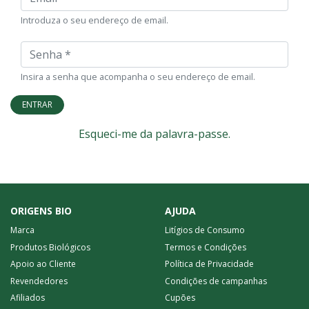
Introduza o seu endereço de email.
Senha
Insira a senha que acompanha o seu endereço de email.
ENTRAR
Esqueci-me da palavra-passe.
ORIGENS BIO
AJUDA
Marca
Litígios de Consumo
Produtos Biológicos
Termos e Condições
Apoio ao Cliente
Política de Privacidade
Revendedores
Condições de campanhas
Afiliados
Cupões