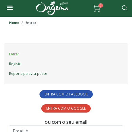
Passar
0
para
Pesqu
o
Home
Entrar
conteúdo
principal
Primary
Entrar
tabs
Registo
Repor a palavra-passe
ENTRA COM O FACEBOOK
ENTRA COM O GOOGLE
ou com o seu email
Email