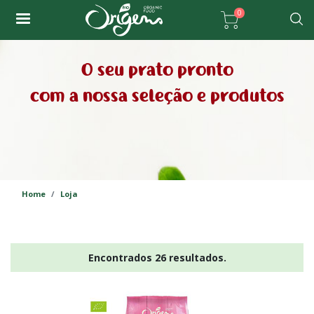
Passar
0
para
Pesqu
o
conteúdo
O seu prato pronto
principal
com a nossa seleção e produtos
Home
Loja
Encontrados 26 resultados.