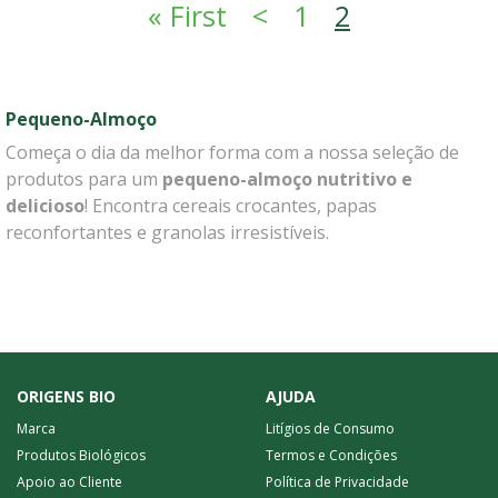
Paginação
Primeira página
Página anterior
« First
<
1
2
Pequeno-Almoço
Começa o dia da melhor forma com a nossa seleção de
produtos para um
pequeno-almoço nutritivo e
delicioso
! Encontra cereais crocantes, papas
reconfortantes e granolas irresistíveis.
ORIGENS BIO
AJUDA
Marca
Litígios de Consumo
Produtos Biológicos
Termos e Condições
Apoio ao Cliente
Política de Privacidade