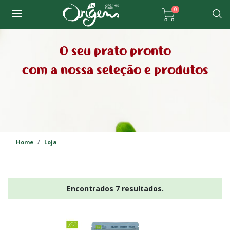
Passar
0
para
Pesqu
o
conteúdo
O seu prato pronto
principal
com a nossa seleção e produtos
Home
Loja
Encontrados 7 resultados.