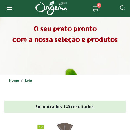
Passar
0
para
Pesqu
o
conteúdo
O seu prato pronto
principal
com a nossa seleção e produtos
Home
Loja
Encontrados 140 resultados.