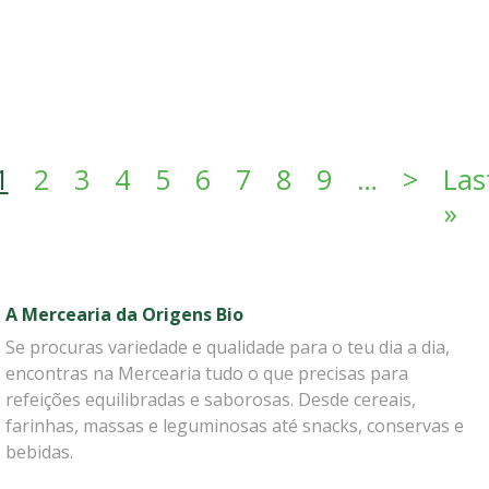
Paginação
Próxi
1
2
3
4
5
6
7
8
9
…
>
Las
Úl
»
A Mercearia da Origens Bio
Se procuras variedade e qualidade para o teu dia a dia,
encontras na Mercearia tudo o que precisas para
refeições equilibradas e saborosas. Desde cereais,
farinhas, massas e leguminosas até snacks, conservas e
bebidas.