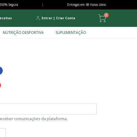
100% Segura
|
Entregas em 48 horas úteis
0
eceitas
Entrar
|
Criar Conta
NUTRIÇÃO DESPORTIVA
SUPLEMENTAÇÃO
 receber comunicações da plataforma.