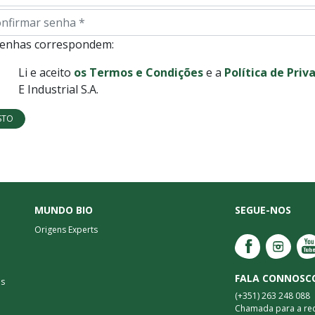
firmar
ha
senhas correspondem:
Li e aceito
os Termos e Condições
e a
Política de Priv
E Industrial S.A.
STO
MUNDO BIO
SEGUE-NOS
Origens Experts
FALA CONNOSC
as
(+351) 263 248 088
Chamada para a red