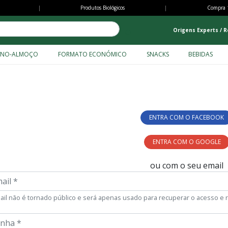
Passar
|
Produtos Biológicos
|
Compra 
para
o
Origens Experts / R
conteúdo
NOMY
principal
ENO-ALMOÇO
FORMATO ECONÓMICO
SNACKS
BEBIDAS
ENTRA COM O FACEBOOK
ENTRA COM O GOOGLE
ou com o seu email
il
ail não é tornado público e será apenas usado para recuperar o acesso e
ha