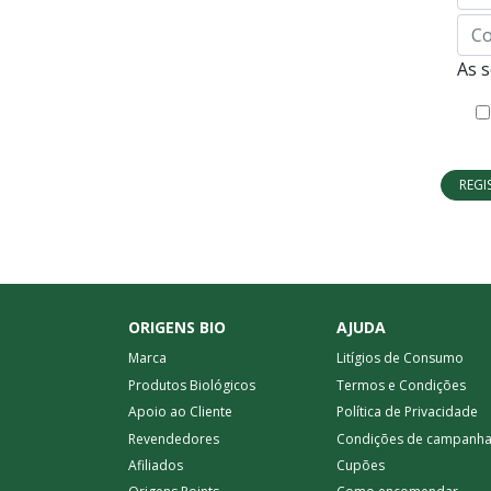
Con
sen
As 
REGI
ORIGENS BIO
AJUDA
Marca
Litígios de Consumo
Produtos Biológicos
Termos e Condições
Apoio ao Cliente
Política de Privacidade
Revendedores
Condições de campanh
Afiliados
Cupões