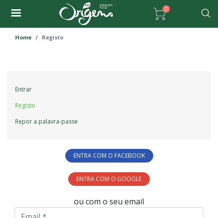
Passar
0
para
Pesqu
o
Home
Registo
conteúdo
principal
Primary
Entrar
tabs
Registo
Repor a palavra-passe
ENTRA COM O FACEBOOK
ENTRA COM O GOOGLE
ou com o seu email
Email