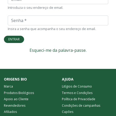
Introduza o seu endereço de email.
Senha
Insira a senha que acompanha o seu endereço de email.
ENTRAR
Esqueci-me da palavra-passe.
ORIGENS BIO
AJUDA
Marca
Litígios de Consumo
Produtos Biológicos
Termos e Condições
Apoio ao Cliente
Política de Privacidade
Revendedores
Condições de campanhas
Afiliados
Cupões