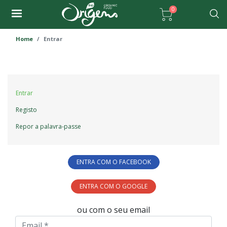
Passar
0
para
Pesqu
o
Home
Entrar
conteúdo
principal
Primary
Entrar
tabs
Registo
Repor a palavra-passe
ENTRA COM O FACEBOOK
ENTRA COM O GOOGLE
ou com o seu email
Email