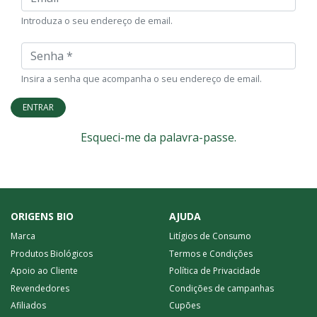
Introduza o seu endereço de email.
Senha
Insira a senha que acompanha o seu endereço de email.
ENTRAR
Esqueci-me da palavra-passe.
ORIGENS BIO
AJUDA
Marca
Litígios de Consumo
Produtos Biológicos
Termos e Condições
Apoio ao Cliente
Política de Privacidade
Revendedores
Condições de campanhas
Afiliados
Cupões