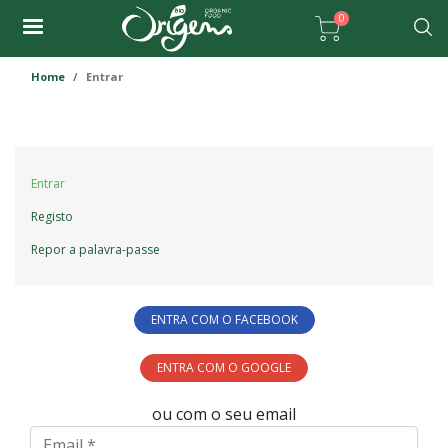
Passar
0
para
Pesqu
o
Home
Entrar
conteúdo
principal
Primary
Entrar
tabs
Registo
Repor a palavra-passe
ENTRA COM O FACEBOOK
ENTRA COM O GOOGLE
ou com o seu email
Email