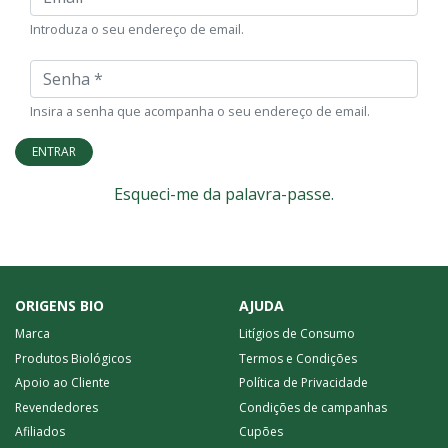
Introduza o seu endereço de email.
Senha
Insira a senha que acompanha o seu endereço de email.
ENTRAR
Esqueci-me da palavra-passe.
ORIGENS BIO
AJUDA
Marca
Litígios de Consumo
Produtos Biológicos
Termos e Condições
Apoio ao Cliente
Política de Privacidade
Revendedores
Condições de campanhas
Afiliados
Cupões